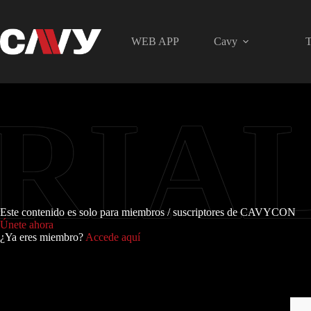
Saltar
al
contenido
WEB APP
Cavy
T
Este contenido es solo para miembros / suscriptores de CAVYCON
Únete ahora
¿Ya eres miembro?
Accede aquí