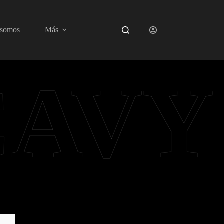
 somos
Más