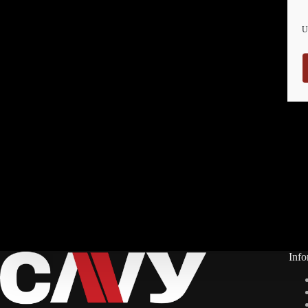
U
Info